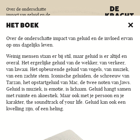
Over de onderschatte
impact van geluid en de
invloed ervan op ons
HET BOEK
dagelijks leven.
Huidige site-taal is Nederlands
Verander site-taal naar English
nl
·
en
Over de onderschatte impact van geluid en de invloed ervan
op ons dagelijks leven.
Weinig mensen staan er bij stil, maar geluid is er altijd en
overal. Het ergerlijke geluid van de wekker, van verkeer,
van lawaai. Het opbeurende geluid van vogels, van muziek,
van een zachte stem. Iconische geluiden, de schreeuw van
Tarzan, het opstartgeluid van Mac, de twee noten van Jaws.
Geluid is muziek, is emotie, is lichaam. Geluid hangt samen
met ruimte en akoestiek. Maar ook met je persoon en je
karakter, the soundtrack of your life. Geluid kan ook een
kwelling zijn, of een heling.